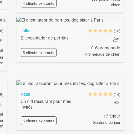
en
4 clients existants
chien
Julian
8)
(12)
El encantador de perritos
10 €/promenade
it
5 clients existants
Promenade de chien
ur
en
Katia
6)
(14)
Un nid rassurant pour mes
invités
it
17 €/jour
ur
6 clients existants
Garderie de jour
en