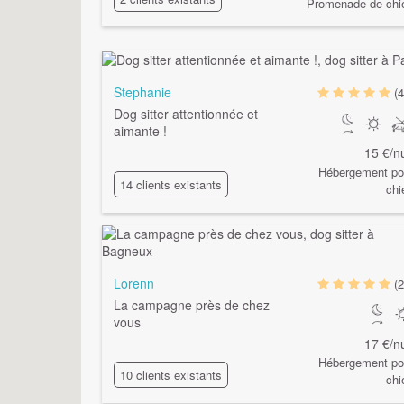
Promenade de chi
Stephanie
(4
Dog sitter attentionnée et
aimante !
15 €/nu
Hébergement po
14 clients existants
chi
Lorenn
(2
La campagne près de chez
vous
17 €/nu
Hébergement po
10 clients existants
chi