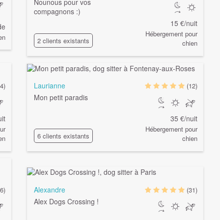
Nounous pour vos
compagnons :)
15 €/nuit
de
Hébergement pour
en
2 clients existants
chien
Laurianne
(4)
(12)
Mon petit paradis
it
35 €/nuit
ur
Hébergement pour
6 clients existants
en
chien
Alexandre
(6)
(31)
Alex Dogs Crossing !