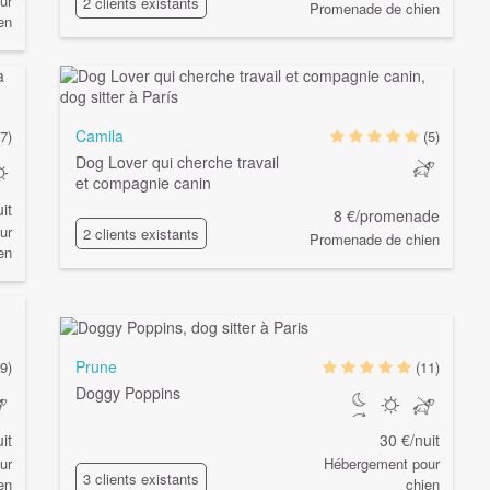
ur
2 clients existants
Promenade de chien
en
Camila
(7)
(5)
Dog Lover qui cherche travail
et compagnie canin
it
8 €/promenade
ur
2 clients existants
Promenade de chien
en
Prune
9)
(11)
Doggy Poppins
it
30 €/nuit
ur
Hébergement pour
3 clients existants
en
chien