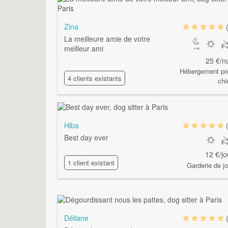
Zina
La meilleure amie de votre
meilleur ami
25 €/nu
Hébergement po
4 clients existants
chi
Hiba
Best day ever
12 €/jo
1 client existant
Garderie de jo
Déliane