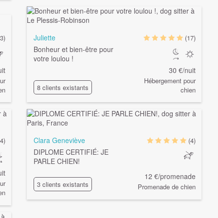
Juliette
3)
(17)
Bonheur et bien-être pour
votre loulou !
it
30 €/nuit
ur
Hébergement pour
8 clients existants
en
chien
Clara Geneviève
(4)
(4)
DIPLOME CERTIFIÉ: JE
PARLE CHIEN!
it
12 €/promenade
ur
3 clients existants
Promenade de chien
en