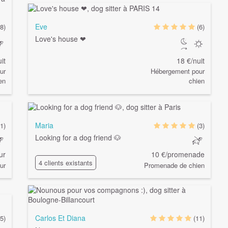
Eve
(8)
(6)
Love's house ❤
it
18 €/nuit
ur
Hébergement pour
en
chien
Maria
(1)
(3)
Looking for a dog friend 🐶
ur
10 €/promenade
4 clients existants
ur
Promenade de chien
Carlos Et Diana
(5)
(11)