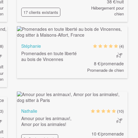
it
38 €/nuit
ur
Hébergement pour
17 clients existants
en
chien
Stéphanie
(8)
(4)
Promenades en toute liberté
au bois de Vincennes
8 €/promenade
it
Promenade de chien
ur
en
Nathalie
(3)
(10)
Amour pour les animaux!,
Amor por los animales!
it
10 €/promenade