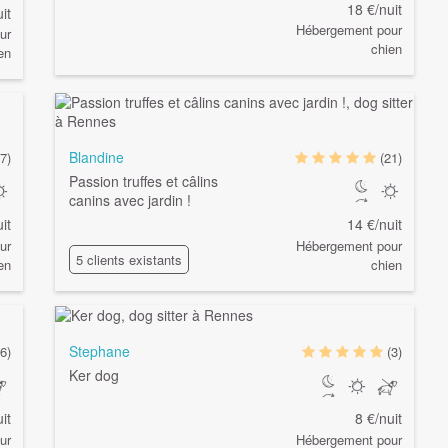
18 €/nuit
it
Hébergement pour
ur
chien
en
Blandine
(7)
(21)
Passion truffes et câlins
canins avec jardin !
it
14 €/nuit
ur
Hébergement pour
5 clients existants
en
chien
Stephane
(6)
(3)
Ker dog
it
8 €/nuit
ur
Hébergement pour