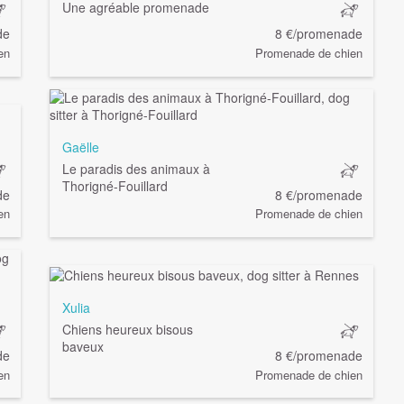
Une agréable promenade
de
8 €/promenade
en
Promenade de chien
Gaëlle
Le paradis des animaux à
Thorigné-Fouillard
de
8 €/promenade
en
Promenade de chien
Xulia
Chiens heureux bisous
baveux
de
8 €/promenade
en
Promenade de chien