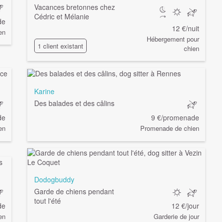
Vacances bretonnes chez
Cédric et Mélanie
de
12 €/nuit
en
Hébergement pour
1 client existant
chien
Karine
Des balades et des câlins
de
9 €/promenade
en
Promenade de chien
Dodogbuddy
Garde de chiens pendant
tout l'été
de
12 €/jour
en
Garderie de jour