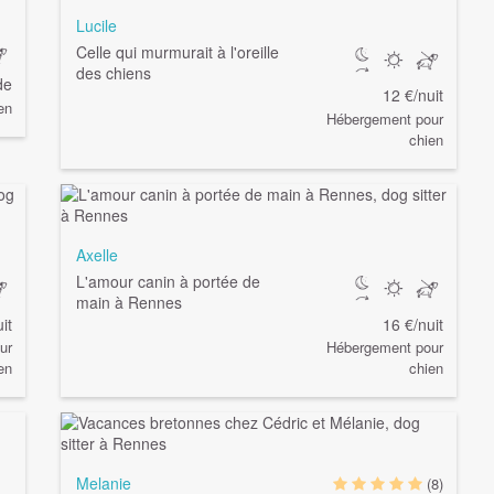
Lucile
Celle qui murmurait à l'oreille
des chiens
de
12 €/nuit
en
Hébergement pour
chien
Axelle
L'amour canin à portée de
main à Rennes
it
16 €/nuit
ur
Hébergement pour
en
chien
Melanie
(8)