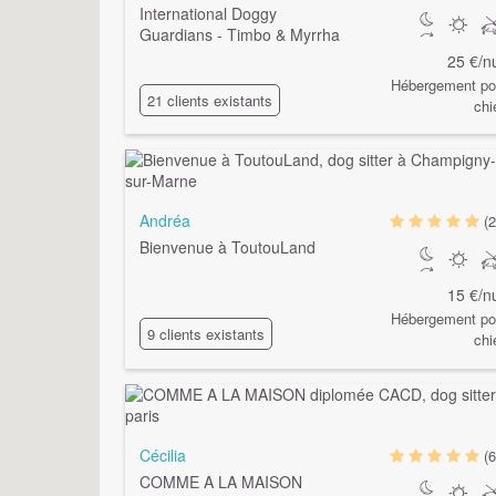
International Doggy
Guardians - Timbo & Myrrha
25 €/nu
Hébergement po
21 clients existants
chi
Andréa
(2
Bienvenue à ToutouLand
15 €/nu
Hébergement po
9 clients existants
chi
Cécilia
(6
COMME A LA MAISON