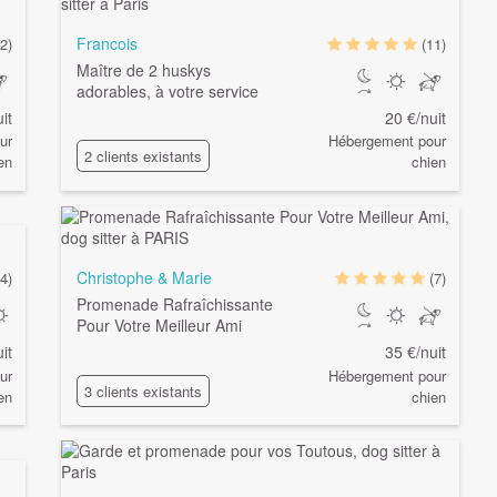
Francois
2)
(11)
Maître de 2 huskys
adorables, à votre service
it
20 €/nuit
ur
Hébergement pour
2 clients existants
en
chien
Christophe & Marie
(4)
(7)
Promenade Rafraîchissante
Pour Votre Meilleur Ami
it
35 €/nuit
ur
Hébergement pour
3 clients existants
en
chien