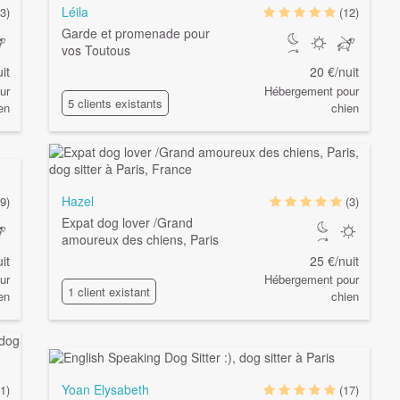
Léila
(3)
(12)
Garde et promenade pour
vos Toutous
it
20 €/nuit
ur
Hébergement pour
5 clients existants
en
chien
Hazel
(9)
(3)
Expat dog lover /Grand
amoureux des chiens, Paris
it
25 €/nuit
ur
Hébergement pour
1 client existant
en
chien
Yoan Elysabeth
1)
(17)