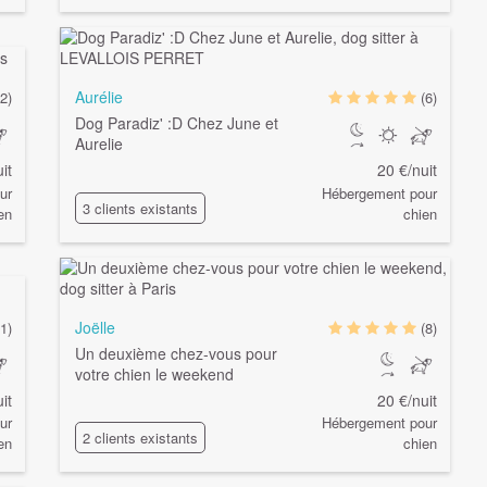
Aurélie
2)
(6)
Dog Paradiz' :D Chez June et
Aurelie
it
20 €/nuit
ur
Hébergement pour
3 clients existants
en
chien
Joëlle
1)
(8)
Un deuxième chez-vous pour
votre chien le weekend
it
20 €/nuit
ur
Hébergement pour
2 clients existants
en
chien