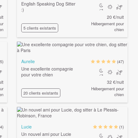
English Speaking Dog Sitter
:)
it
20 €/nuit
ur
Hébergement pour
5 clients existants
en
chien
Aurelie
5)
(47)
Une excellente compagnie
pour votre chien
it
32 €/nuit
ur
Hébergement pour
20 clients existants
en
chien
Lucie
4)
(1)
Un nouvel ami pour Lucie