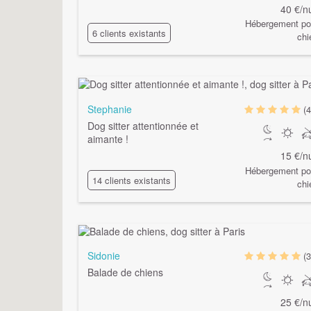
40 €/nu
Hébergement po
6 clients existants
chi
Stephanie
(4
Dog sitter attentionnée et
aimante !
15 €/nu
Hébergement po
14 clients existants
chi
Sidonie
(3
Balade de chiens
25 €/nu