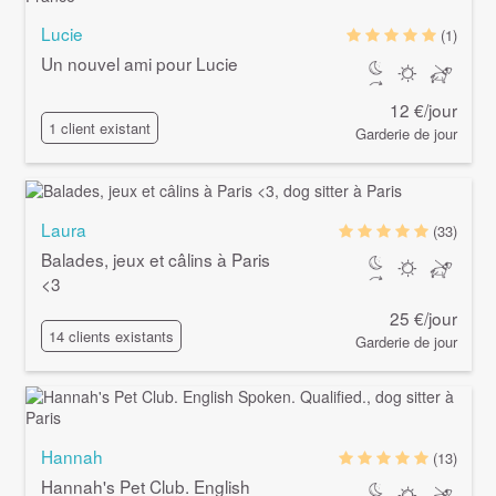
Lucie
(1)
Un nouvel ami pour Lucie
12 €/jour
1 client existant
Garderie de jour
Laura
(33)
Balades, jeux et câlins à Paris
<3
25 €/jour
14 clients existants
Garderie de jour
Hannah
(13)
Hannah's Pet Club. English