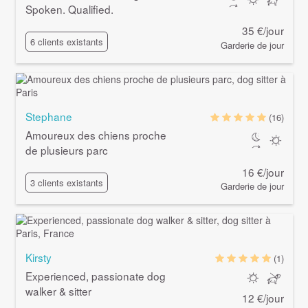
Spoken. Qualified.
35 €/jour
6 clients existants
Garderie de jour
Stephane
(16)
Amoureux des chiens proche
de plusieurs parc
16 €/jour
3 clients existants
Garderie de jour
Kirsty
(1)
Experienced, passionate dog
walker & sitter
12 €/jour