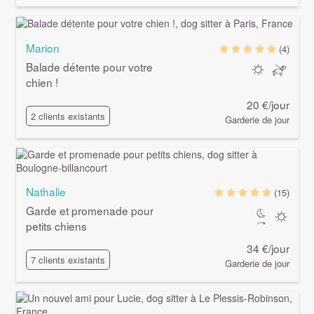
Marion
(4)
Balade détente pour votre
chien !
20 €/jour
2 clients existants
Garderie de jour
Nathalie
(15)
Garde et promenade pour
petits chiens
34 €/jour
7 clients existants
Garderie de jour