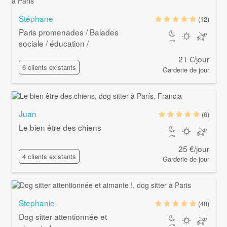
Stéphane
(12)
Paris promenades / Balades
sociale / éducation /
21 €/jour
6 clients existants
Garderie de jour
Juan
(6)
Le bien être des chiens
25 €/jour
4 clients existants
Garderie de jour
Stephanie
(48)
Dog sitter attentionnée et