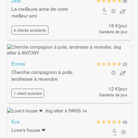
Zina
(8)
La meilleure amie de votre
meilleur ami
18 €/jour
4 clients existants
Garderie de jour
Emma
(2)
Cherche compagnon à poils,
tendresse à revendre
12 €/jour
1 client existant
Garderie de jour
Eve
(6)
Love's house ❤