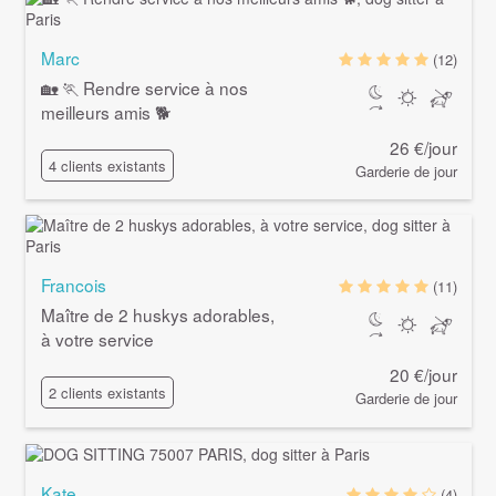
Marc
(12)
🏡 🏃 Rendre service à nos
meilleurs amis 🐕
26 €/jour
4 clients existants
Garderie de jour
Francois
(11)
Maître de 2 huskys adorables,
à votre service
20 €/jour
2 clients existants
Garderie de jour
Kate
(4)