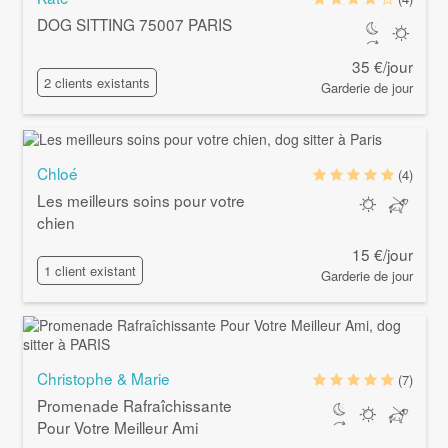
DOG SITTING 75007 PARIS
35 €/jour
2 clients existants
Garderie de jour
Chloé
(4)
Les meilleurs soins pour votre
chien
15 €/jour
1 client existant
Garderie de jour
Christophe & Marie
(7)
Promenade Rafraîchissante
Pour Votre Meilleur Ami