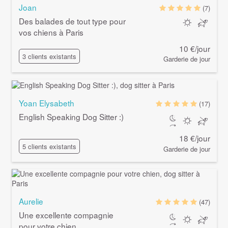
Joan
(7)
Des balades de tout type pour
vos chiens à Paris
10 €/jour
3 clients existants
Garderie de jour
Yoan Elysabeth
(17)
English Speaking Dog Sitter :)
18 €/jour
5 clients existants
Garderie de jour
Aurelie
(47)
Une excellente compagnie
pour votre chien