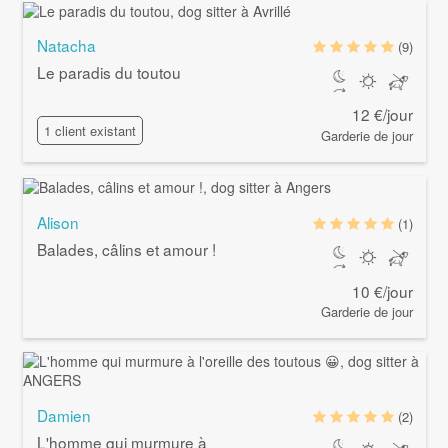
Natacha
(9)
Le paradis du toutou
12 €/jour
1 client existant
Garderie de jour
Alison
(1)
Balades, câlins et amour !
10 €/jour
Garderie de jour
Damien
(2)
L'homme qui murmure à