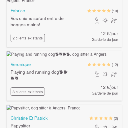
Fabrice
(10)
Vos chiens seront entre de
bonnes mains!
12 €/jour
2 clients existants
Garderie de jour
Veronique
(12)
Playing and running dog🐕🐕
🐕🐕
12 €/jour
8 clients existants
Garderie de jour
Christine Et Patrick
(3)
Papysitter