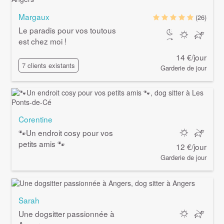
Margaux
(26)
Le paradis pour vos toutous
est chez moi !
14 €/jour
7 clients existants
Garderie de jour
Corentine
🐾Un endroit cosy pour vos
petits amis 🐾
12 €/jour
Garderie de jour
Sarah
Une dogsitter passionnée à