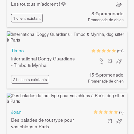
Les toutous m’adorent ! 🐶
8 €/promenade
1 client existant
Promenade de chien
Timbo
(51)
International Doggy Guardians
- Timbo & Myrrha
15 €/promenade
21 clients existants
Promenade de chien
Joan
(7)
Des balades de tout type pour
vos chiens à Paris