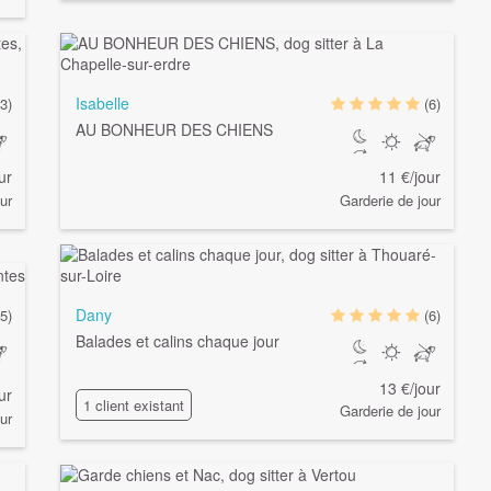
Isabelle
(3)
(6)
AU BONHEUR DES CHIENS
ur
11 €/jour
ur
Garderie de jour
Dany
(5)
(6)
Balades et calins chaque jour
13 €/jour
ur
1 client existant
Garderie de jour
ur