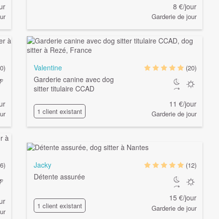
ur
8 €/jour
ur
Garderie de jour
Valentine
0)
(20)
Garderie canine avec dog
sitter titulaire CCAD
ur
11 €/jour
1 client existant
ur
Garderie de jour
Jacky
6)
(12)
Détente assurée
15 €/jour
ur
1 client existant
Garderie de jour
ur