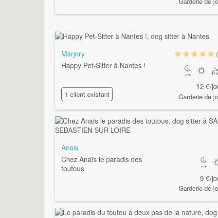
Garderie de jo
Marjory
Happy Pet-Sitter à Nantes !
12 €/jo
1 client existant
Garderie de jo
Anais
Chez Anaïs le paradis des
toutous
9 €/jo
Garderie de jo