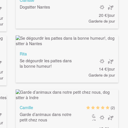
Dogsitter Nantes
20 €/jour
ur
Garderie de jour
ur
Rita
Se dégourdir les pattes dans
la bonne humeur!
14 €/jour
ur
Garderie de jour
ur
Camille
(2)
Garde d’animaux dans notre
petit chez nous
ur