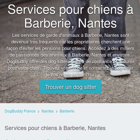
Services pour chiens à
Barberie, Nantes
Les services de garde d'animaux à Barberie, Nantes sont
devenus très fréquents car les propriétaires cherchent une
façon d'éviter les pensions pour chiens. Accédez à des milliers
de passionnés des animaux à Barberie, Nantes et environs.
DogBuddy offre des dog sitters dignes de confiance et assurés
pour votre chien. Trouvez votre zone et contactez le dog sitter
de vos rêves aujourd'hui !
Trouver un dog sitter
DogBuddy France
>
Nantes
>
Barberie
Services pour chiens à Barberie, Nantes